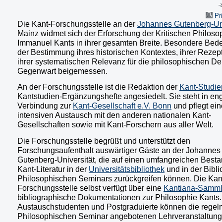
Pri
Die Kant-Forschungsstelle an der
Johannes Gutenberg-Uni
Mainz widmet sich der Erforschung der Kritischen Philoso
Immanuel Kants in ihrer gesamten Breite. Besondere Bed
der Bestimmung ihres historischen Kontextes, ihrer Rezep
ihrer systematischen Relevanz für die philosophischen De
Gegenwart beigemessen.
An der Forschungsstelle ist die Redaktion der
Kant-Studie
Kantstudien-Ergänzungshefte angesiedelt. Sie steht in en
Verbindung zur
Kant-Gesellschaft e.V. Bonn
und pflegt ei
intensiven Austausch mit den anderen nationalen Kant-
Gesellschaften sowie mit Kant-Forschern aus aller Welt.
Die Forschungsstelle begrüßt und unterstützt den
Forschungsaufenthalt auswärtiger Gäste an der Johannes
Gutenberg-Universität, die auf einen umfangreichen Best
Kant-Literatur in der
Universitätsbibliothek
und in der Bibli
Philosophischen Seminars zurückgreifen können. Die Kan
Forschungsstelle selbst verfügt über eine
Kantiana-Samm
bibliographische Dokumentationen zur Philosophie Kants.
Austauschstudenten und Postgraduierte können die rege
Philosophischen Seminar angebotenen Lehrveranstaltun